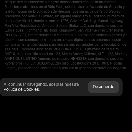
de que decida comenzar a realizar transacciones con los instrumentos
financieros ofrecidos en el Sitio Web, debe revisar el Acuerdo de Servicio y
la Información de Divulgación de Riesgos. Los servicios del Sitio Web son
prestados por Aollikus Limited, un agente financiero autorizado, número de
compañía: 40131, domicilio social: 1276, Govant Building, Kumul Highway,
Port Vila, República de Vanuatu. Saledo Global LLC, con domicilio social en
Euro House, Richmond Hill Road, Kingstown, San Vicente y las Granadinas,
P.O. Box 2897, presta servicios a clientes que operan con activos digitales y a
clientes con cuentas nominadas en activos digitales. Las empresas están
completamente licenciadas para realizar sus actividades por la legislación de
ese país. Empresas asociadas: VISEPOINT LIMITED (número de registro C
94716, con domicilio social en 123, Melita Street, Valletta, VLT 1123, Malta) y
MARTIQUE LIMITED (número de registro HE 43318, con domicilio social en
Kypranoros, 13, EVI BUILDING, 2do piso, Local/Oficina 201, 1061, Nicosia,
Chipre), proporcionan contenidos y realizan la gestión operativa del negocio.
Al continuar navegando, aceptas
nuestra
De acuerdo
Regulado y certificado por la Comisión
Política de Cookies
.
Financiera
Los depósitos se mantienen en un
banco europeo