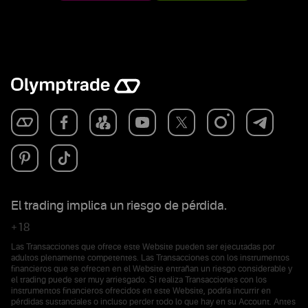
El trading implica un riesgo de pérdida.
+18
Las Transacciones que ofrece este Website pueden ser ejecutadas por
adultos plenamente competentes. Las Transacciones con los instrumentos
financieros que se ofrecen en el Website entrañan un riesgo considerable y
el trading puede ser muy arriesgado. Si realiza Transacciones con los
instrumentos financieros ofrecidos en este Website, podría incurrir en
pérdidas sustanciales o incluso perder todo lo que hay en su Account. Antes