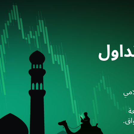
اول
امي
ة
اق.