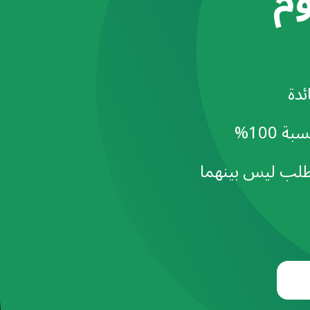
م
ئدة
 100%
لب ليس بينهما