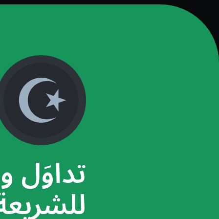
تداوَل وف
للشريعة