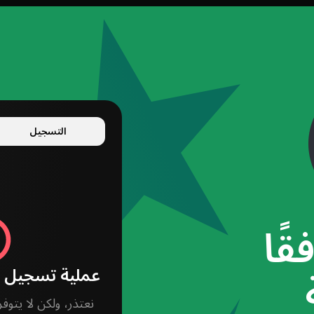
التسجيل
قًا
عملية تسجيل ا
نعتذر، ولكن لا يتو