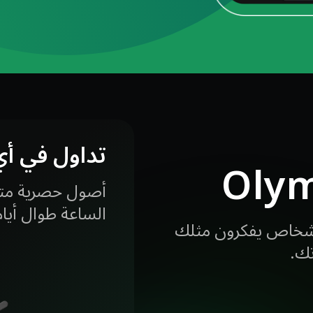
تداول في أ
Oly
أصول حصرية متو
الساعة طوال أيام
أشخاص يفكرون مثلك
ك.