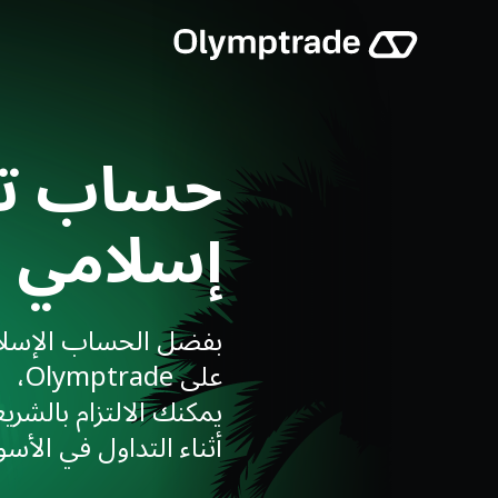
حساب تد
إسلامي
بفضل الحساب الإسل
على Olymptrade،
يمكنك الالتزام بالشريع
أثناء التداول في الأسو