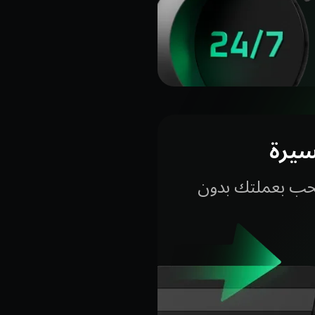
يرة
سحب بعملتك بدون