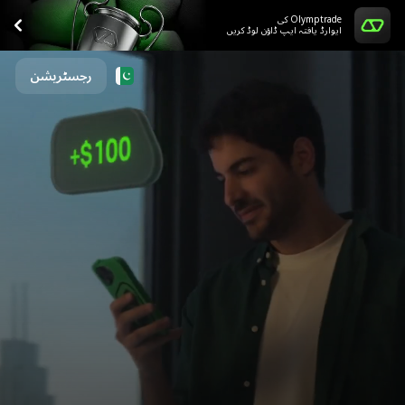
Olymptrade کی
ایوارڈ یافتہ ایپ ڈاؤن لوڈ کریں
رجسٹریشن